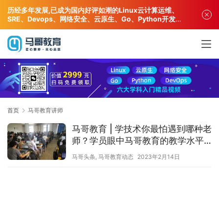
历经多年发展,已成为国内好评如潮的Linux云计算运维、
SRE、Devops、网络安全、云原生、Go、Python开发专
业人才培训机构!
首页
马哥教育讲师
马哥教育 | 学技术你最怕遇到哪种老
师？学员眼中马哥教育的教学水平
和服务是什么样的？
马哥头条
,
马哥教育动态
2023年2月14日