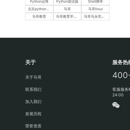
Python运维
Python面试题
Shell脚本
北京python培训
马哥
马哥linux
马哥教育
马哥教育学员故事
马哥马永亮，马哥linux讲师，马哥教育ceo
关于
服务热
400
关于马哥
联系我们
客服服务时
24:00
加入我们
发展历程
荣誉资质