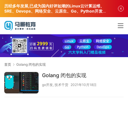
历经多年发展,已成为国内好评如潮的Linux云计算运维、
SRE、Devops、网络安全、云原生、Go、Python开发专
业人才培训机构!
首页
Golang 闭包的实现
Golang 闭包的实现
go开发
,
技术干货
2021年10月18日