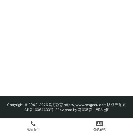
Copyright © 2008-2026
马哥教育
https://www.magedu.com 版权所有
京
ICP备16064699号-2
Powered by 马哥教育 |
网站地图
电话咨询
在线咨询