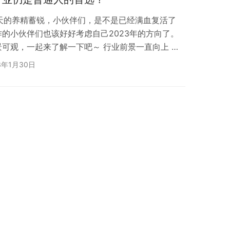
 天的养精蓄锐，小伙伴们，是不是已经满血复活了
的小伙伴们也该好好考虑自己2023年的方向了。
可观，一起来了解一下吧～ 行业前景一直向上 近
展，以信息化带动传统产业的升级中，社会对IT互联网
3年1月30日
随着AI、大数据、人工智能、云计算的兴起，也为
探索的年轻人带来了更多的就业机会，在很大程度上
T/互联网行业的求职热度居高不下。 现在…