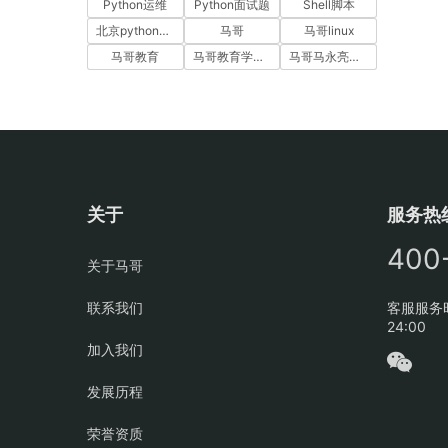
Python运维
Python面试题
Shell脚本
北京python培训
马哥
马哥linux
马哥教育
马哥教育学员故事
马哥马永亮，马哥linux讲师，马哥教育ceo
关于
服务热
400
关于马哥
联系我们
客服服务时
24:00
加入我们
发展历程
荣誉资质