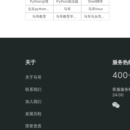
Python运维
Python面试题
Shell脚本
北京python培训
马哥
马哥linux
马哥教育
马哥教育学员故事
马哥马永亮，马哥linux讲师，马哥教育ceo
关于
服务热
400
关于马哥
联系我们
客服服务时
24:00
加入我们
发展历程
荣誉资质