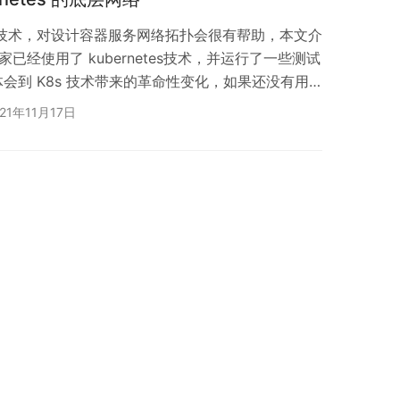
型和技术，对设计容器服务网络拓扑会很有帮助，本文介
大家已经使用了 kubernetes技术，并运行了一些测试
会到 K8s 技术带来的革命性变化，如果还没有用
坑，毕竟这是技术趋势。 目前尽管已经有很多工具可
021年11月17日
们仍然需要知道在k8s底层发生了什么，尤其在碰
原理才有可能从某个现象去分析到底是哪里出了问
术上说 Kubern…