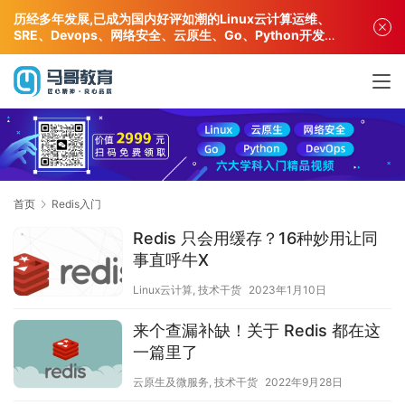
历经多年发展,已成为国内好评如潮的Linux云计算运维、
SRE、Devops、网络安全、云原生、Go、Python开发专
业人才培训机构!
首页
Redis入门
Redis 只会用缓存？16种妙用让同
事直呼牛X
Linux云计算
,
技术干货
2023年1月10日
来个查漏补缺！关于 Redis 都在这
一篇里了
云原生及微服务
,
技术干货
2022年9月28日