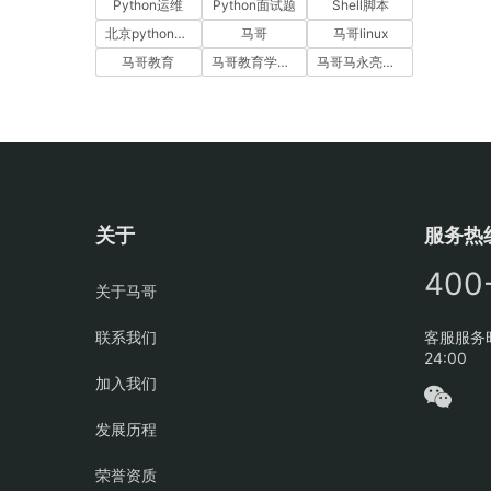
Python运维
Python面试题
Shell脚本
北京python培训
马哥
马哥linux
马哥教育
马哥教育学员故事
马哥马永亮，马哥linux讲师，马哥教育ceo
关于
服务热
400
关于马哥
联系我们
客服服务时
24:00
加入我们
发展历程
荣誉资质