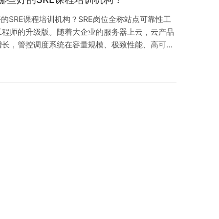
好的SRE课程培训机构？SRE岗位全称站点可靠性工
工程师的升级版。随着大企业的服务器上云，云产品
增长，管控调度系统在容量规模、极致性能、高可用
战。如何在保障业务高速发展的同时，构建系统高可
与容量上支撑业务未来3-5年的发展是大厂面临的
益严峻，SRE岗位应运而生。