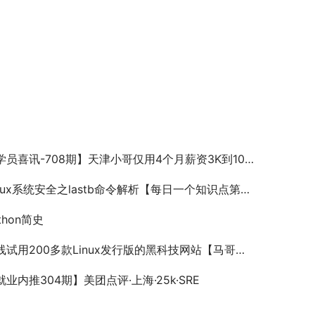
员喜讯-708期】天津小哥仅用4个月薪资3K到10K，马哥教育帮你月入过万！
nux系统安全之lastb命令解析【每日一个知识点第92期-Linux】
thon简史
试用200多款Linux发行版的黑科技网站【马哥教育新闻快报】
就业内推304期】美团点评·上海·25k·SRE