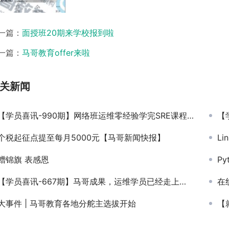
一篇：
面授班20期来学校报到啦
一篇：
马哥教育offer来啦
关新闻
【学员喜讯-990期】网络班运维零经验学完SRE课程顺利转行就业12k
【学
个税起征点提至每月5000元【马哥新闻快报】
Li
赠锦旗 表感恩
Py
【学员喜讯-667期】马哥成果，运维学员已经走上了管理成功收获年薪31W
在线
大事件 | 马哥教育各地分舵主选拔开始
【