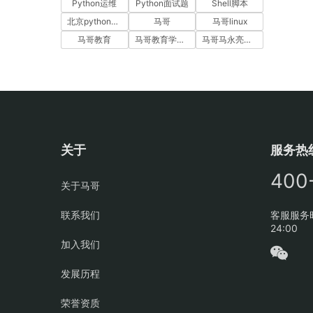
Python运维
Python面试题
Shell脚本
北京python培训
马哥
马哥linux
马哥教育
马哥教育学员故事
马哥马永亮，马哥linux讲师，马哥教育ceo
关于
服务热
400
关于马哥
联系我们
客服服务时
24:00
加入我们
发展历程
荣誉资质