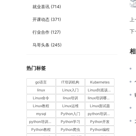
就业喜讯
(714)
上
开课动态
(371)
下
行业合作
(127)
马哥头条
(245)
相
热门标签
go语言
IT培训机构
Kubernetes
linux
Linux入门
Linux到底该怎样学？
Linux命令
linux培训
linux培训哪家好
Linux教程
Linux运维
Linux面试题
mysql
Python入门
python培训哪家好
python培训排名
Python学习
Python开发
Python教程
Python爬虫
Python编程