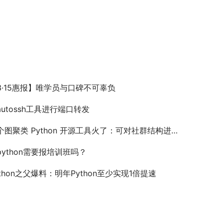
3·15惠报】唯学员与口碑不可辜负
autossh工具进行端口转发
图聚类 Python 开源工具火了：可对社群结构进行可视化、检测
python需要报培训班吗？
ython之父爆料：明年Python至少实现1倍提速