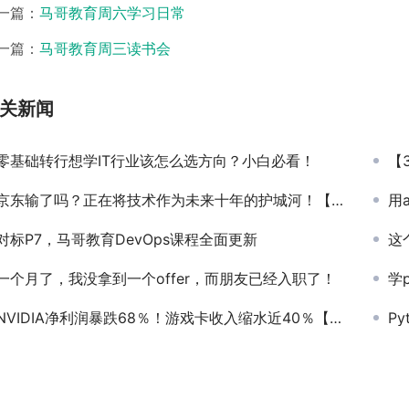
一篇：
马哥教育周六学习日常
一篇：
马哥教育周三读书会
关新闻
零基础转行想学IT行业该怎么选方向？小白必看！
【
京东输了吗？正在将技术作为未来十年的护城河！【马哥教育新闻快报335期】
用
对标P7，马哥教育DevOps课程全面更新
这个
一个月了，我没拿到一个offer，而朋友已经入职了！
学
NVIDIA净利润暴跌68％！游戏卡收入缩水近40％【马哥教育新闻快报417期】
P