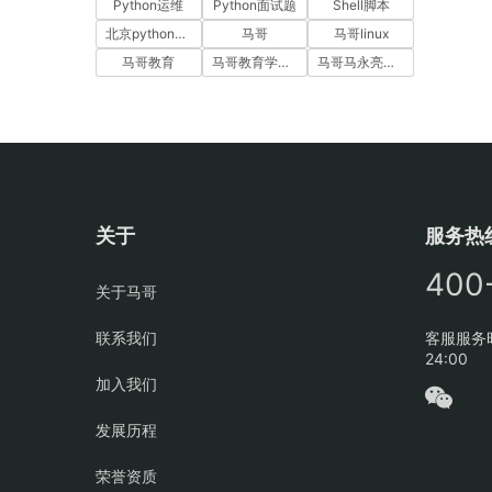
Python运维
Python面试题
Shell脚本
北京python培训
马哥
马哥linux
马哥教育
马哥教育学员故事
马哥马永亮，马哥linux讲师，马哥教育ceo
关于
服务热
400
关于马哥
联系我们
客服服务时
24:00
加入我们
发展历程
荣誉资质