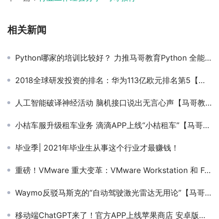
相关新闻
Python哪家的培训比较好？ 力推马哥教育Python 全能班课程
2018全球研发投资的排名：华为113亿欧元排名第5【马哥教育新闻快报342期】
人工智能破译神经活动 脑机接口说出无言心声【马哥教育新闻快报406期】
小桔车服升级租车业务 滴滴APP上线“小桔租车”【马哥教育新闻快报389期】
毕业季| 2021年毕业生从事这个行业才最赚钱！
重磅！VMware 重大变革：VMware Workstation 和 Fusion 彻底免费，面向所有用户
Waymo反驳马斯克的“自动驾驶激光雷达无用论”【马哥教育新闻快报411期】
移动端ChatGPT来了！官方APP上线苹果商店 安卓版本也将很快推出