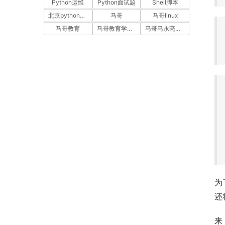
Python运维
Python面试题
Shell脚本
北京python培训
马哥
马哥linux
马哥教育
马哥教育学员故事
马哥马永亮，马哥linux讲师，马哥教育ceo
为
还
来