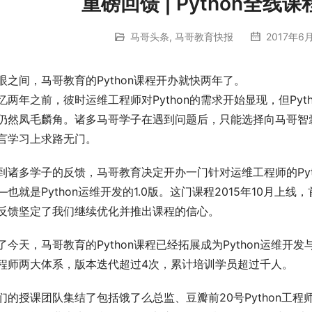
重磅回馈 | Python全线
马哥头条
,
马哥教育快报
2017年6月
眼之间，马哥教育的Python课程开办就快两年了。
忆两年之前，彼时运维工程师对Python的需求开始显现，但Pyt
仍然凤毛麟角。诸多马哥学子在遇到问题后，只能选择向马哥智
言学习上求路无门。
到诸多学子的反馈，马哥教育决定开办一门针对运维工程师的Pyt
—也就是Python运维开发的1.0版。这门课程2015年10月上线
反馈坚定了我们继续优化并推出课程的信心。
了今天，马哥教育的Python课程已经拓展成为Python运维开发与P
程师两大体系，版本迭代超过4次，累计培训学员超过千人。
们的授课团队集结了包括饿了么总监、豆瓣前20号Python工程