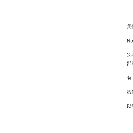
我
N
这
部
有
我
以