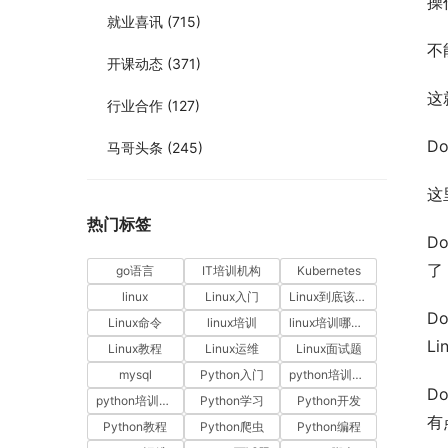
操
就业喜讯
(715)
不
开课动态
(371)
这
行业合作
(127)
D
马哥头条
(245)
这
热门标签
D
了
go语言
IT培训机构
Kubernetes
linux
Linux入门
Linux到底该怎样学？
D
Linux命令
linux培训
linux培训哪家好
L
Linux教程
Linux运维
Linux面试题
mysql
Python入门
python培训哪家好
D
python培训排名
Python学习
Python开发
有
Python教程
Python爬虫
Python编程