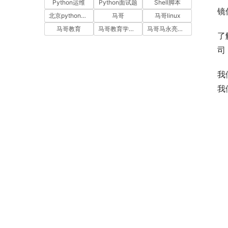
Python运维
Python面试题
Shell脚本
镜
北京python培训
马哥
马哥linux
马哥教育
马哥教育学员故事
马哥马永亮，马哥linux讲师，马哥教育ceo
了
司
我
我