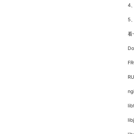
4
5
看
D
FR
RU
ng
li
li