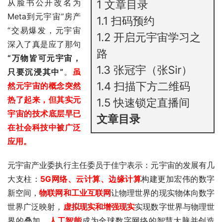
从脸书公开改名为
1
文章目录
Meta到元宇宙”房产
1.1
扫码预约
“交易爆发，元宇宙
1.2
开启元宇宙学习之
深入了真是应了那句
路
“万物皆可元宇宙，
1.3
张冠宇（张Sir）
只要沉浸其中”
。
虽
1.4
扫描下方二维码
然元宇宙的概念突然
热了起来，但其实元
1.5
快速锁定直播间
宇宙的技术底层早已
文章目录
在社会科技中被广泛
应用。
元宇宙产业委执行主任委员于佳宁表示：元宇宙的发展有几
大支柱：
5G网络、云计算、边缘计算
构建更加宏伟的数字
新空间，
物联网和工业互联网
让物理世界的现实物体向数字
世界广泛映射，
虚拟现实
和增强现实
实现数字世界与物理世
界的叠加，
人工智能
成为全球数字网络的智慧大脑并创造