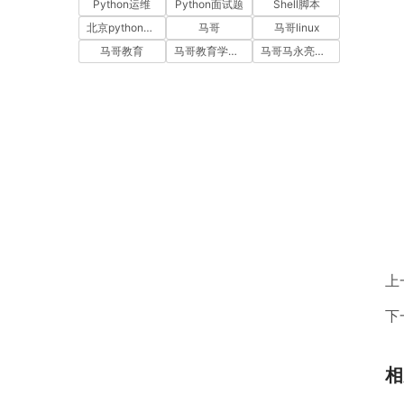
Python运维
Python面试题
Shell脚本
北京python培训
马哥
马哥linux
马哥教育
马哥教育学员故事
马哥马永亮，马哥linux讲师，马哥教育ceo
上
下
相