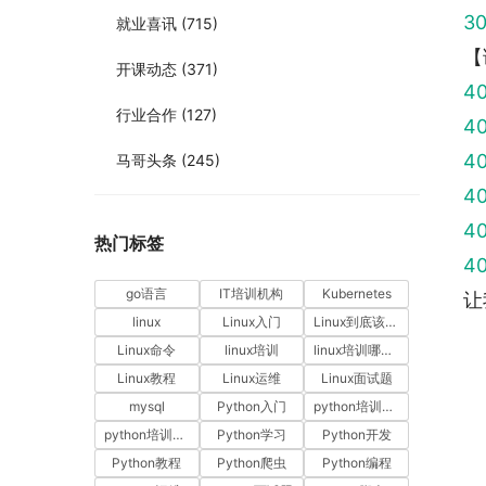
3
就业喜讯
(715)
【
开课动态
(371)
4
行业合作
(127)
4
4
马哥头条
(245)
4
4
热门标签
4
go语言
IT培训机构
Kubernetes
让
linux
Linux入门
Linux到底该怎样学？
Linux命令
linux培训
linux培训哪家好
Linux教程
Linux运维
Linux面试题
mysql
Python入门
python培训哪家好
python培训排名
Python学习
Python开发
Python教程
Python爬虫
Python编程