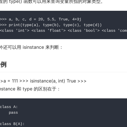
置的 type() 函数可以用来查询变量所指的对象类型。
>>>
 a
,
 b
,
 c
,
 d 
=
20
,
5.5
,
True
,
4
+
3j
>>>
print
(
type
(
a
),
 type
(
b
),
 type
(
c
),
 type
(
d
))
<
class
'int'
>
<
class
'float'
>
<
class
'bool'
>
<
class
'com
外还可以用 isinstance 来判断：
实例
>>
a
=
111
>>>
isinstance
(
a
,
int
)
True
>>>
instance 和 type 的区别在于：
class
 A
:
pass
class
 B
(
A
):