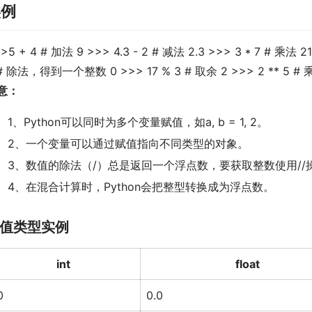
实例
>>
5
+
4
# 加法
9
>>>
4.3
-
2
# 减法
2.3
>>>
3
*
7
# 乘法
21
# 除法，得到一个整数
0
>>>
17
%
3
# 取余
2
>>>
2
**
5
# 
意：
1、Python可以同时为多个变量赋值，如a, b = 1, 2。
2、一个变量可以通过赋值指向不同类型的对象。
3、数值的除法（/）总是返回一个浮点数，要获取整数使用//
4、在混合计算时，Python会把整型转换成为浮点数。
值类型实例
int
float
0
0.0