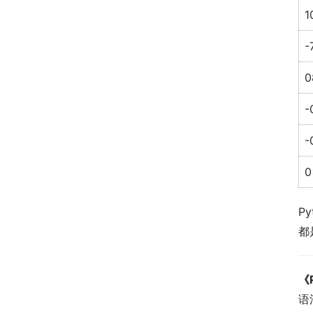
1
-
0
-
-
0
P
都
《
语