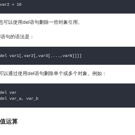
var2 
=
10
也可以使用del语句删除一些对象引用。
el语句的语法是：
del
 var1
[,
var2
[,
var3
[....,
varN
]]]]
可以通过使用del语句删除单个或多个对象。例如：
del
var
del
 var_a
,
 var_b
值运算