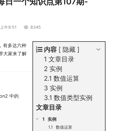
【每日一个知识点第107期-
】
上午9:51
8345
中，有多达六种
内容
隐藏
带大家来了解
1
文章目录
2
实例
2.1
数值运算
3
实例
on2 中的
3.1
数值类型实例
文章目录
实例
数值运算