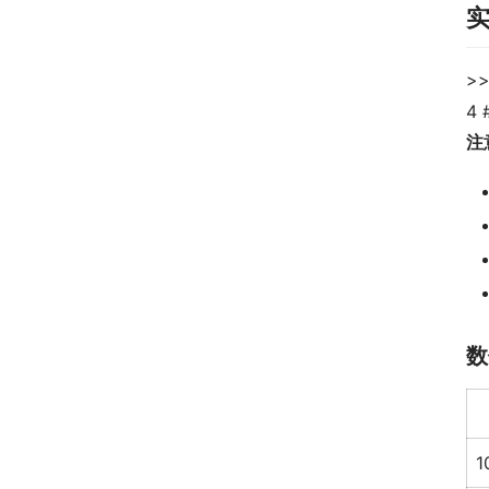
>
4
注
数
1