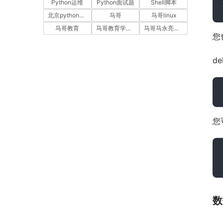
Python运维
Python面试题
Shell脚本
北京python培训
马哥
马哥linux
马哥教育
马哥教育学员故事
马哥马永亮，马哥linux讲师，马哥教育ceo
您
d
您
数