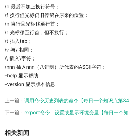
\c 最后不加上换行符号；
\f 换行但光标仍旧停留在原来的位置；
\n 换行且光标移至行首；
\r 光标移至行首，但不换行；
\t 插入tab；
\v 与\f相同；
\\ 插入\字符；
\nnn 插入nnn（八进制）所代表的ASCII字符；
–help 显示帮助
–version 显示版本信息
上一篇：
调用命令历史列表的命令【每日一个知识点第349期-Linux】
下一篇：
export命令 设置或显示环境变量【每日一个知识点第353期-Linux】
相关新闻