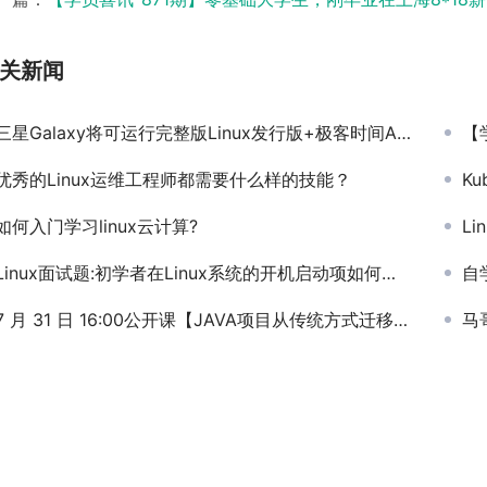
关新闻
三星Galaxy将可运行完整版Linux发行版+极客时间App发布当日用户破万【马哥教育早报-127期】
【学员喜
优秀的Linux运维工程师都需要什么样的技能？
Kub
如何入门学习linux云计算?
L
Linux面试题:初学者在Linux系统的开机启动项如何选择？
自
7 月 31 日 16:00公开课【JAVA项目从传统方式迁移到容器和k8s私有云上】
马