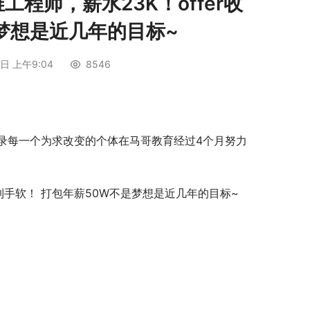
工程师，薪水23K！offer收
梦想是近几年的目标~
日 上午9:04
8546
录每一个为求改变的个体在马哥教育经过4个月努力
收到手软！ 打包年薪50W不是梦想是近几年的目标~ 