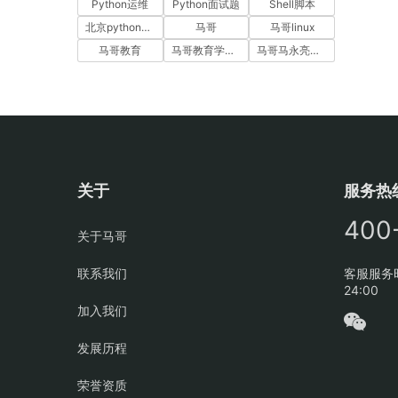
Python运维
Python面试题
Shell脚本
北京python培训
马哥
马哥linux
马哥教育
马哥教育学员故事
马哥马永亮，马哥linux讲师，马哥教育ceo
关于
服务热
400
关于马哥
联系我们
客服服务时
24:00
加入我们
发展历程
荣誉资质