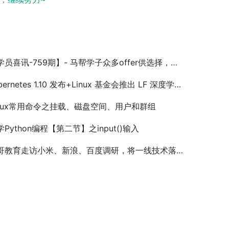
讯-759期】- 马帮学子众多offer供选择，找工作一看发展，二看薪资，在马哥教育学到了真正的技术，跳槽加薪才更有优势！
ernetes 1.10 发布+Linux 基金会推出 LF 深度学习基金会【马哥教育早报-228期】
inux常用命令之挂载、磁盘空间、用户和群组
学Python编程【第二节】之input()输入
哥教育走访小米、新浪、百度调研，将一线技术落地课堂