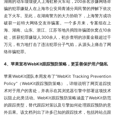
湖南的动车缓缓驶入上海虹桥火车站，200余名涉嫌网络诈
骗的犯罪嫌疑人在上海市公安局青浦分局民警的押解下依次
走下火车。至此，在湖南警方的大力协助下，上海警方成功
破获一起特大网络交友诈骗案。一个多月来，专案组在上
海、湖南、山东、浙江、江苏等地共捣毁诈骗团伙窝点10余
处，抓获犯罪嫌疑人300余人，初步查明的涉案金额超过千
万元，有力地打击了违法犯罪分子气焰，从源头上痛击了网
络诈骗犯罪。
4、苹果宣布WebKit跟踪预防策略，更妥善保护用户隐私
苹果WebKit团队本周发布了“WebKit Tracking Prevention 
Policy”（WebKit跟踪预防策略），详细说明了网页追踪技
术对于用户的害处，并表示在其浏览器引擎中部署这项技术
以阻止此类活动。WebKit跟踪预防策略涵盖了WebKit防范
的跟踪类型，替代跟踪对策以及引擎如何处理跟踪预防的意
外后果。该文档列出了许多已知的跟踪技术，包括跨站点跟