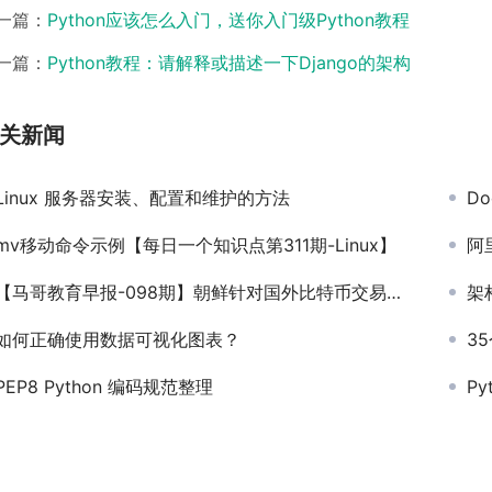
一篇：
Python应该怎么入门，送你入门级Python教程
一篇：
Python教程：请解释或描述一下Django的架构
关新闻
Linux 服务器安装、配置和维护的方法
D
mv移动命令示例【每日一个知识点第311期-Linux】
阿
【马哥教育早报-098期】朝鲜针对国外比特币交易平台持续发动攻击+大疆推出无人机漏洞奖励计划
架
如何正确使用数据可视化图表？
3
PEP8 Python 编码规范整理
P