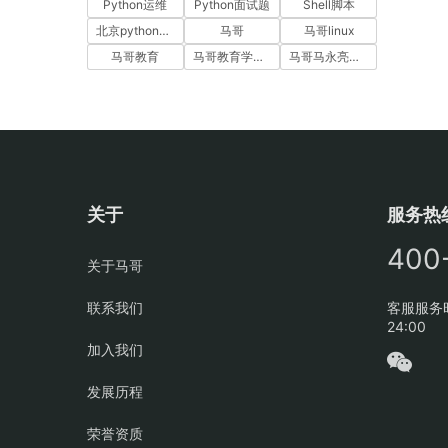
Python运维
Python面试题
Shell脚本
北京python培训
马哥
马哥linux
马哥教育
马哥教育学员故事
马哥马永亮，马哥linux讲师，马哥教育ceo
关于
服务热
400
关于马哥
联系我们
客服服务时
24:00
加入我们
发展历程
荣誉资质