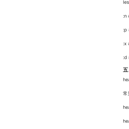
les
:
:
:
:
五
h
常
he
he