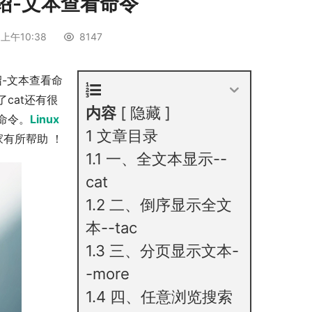
介绍-文本查看命令
 上午10:38
8147
-文本查看命
了cat还有很
内容
隐藏
命令。
Linux
1
文章目录
有所帮助 ！
1.1
一、全文本显示--
cat
1.2
二、倒序显示全文
本--tac
1.3
三、分页显示文本-
-more
1.4
四、任意浏览搜索