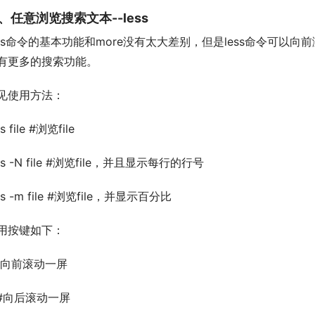
、任意浏览搜索文本--less
ess命令的基本功能和more没有太大差别，但是less命令可以向
有更多的搜索功能。
见使用方法：
ss file #浏览file
ss -N file #浏览file，并且显示每行的行号
ss -m file #浏览file，并显示百分比
用按键如下：
 #向前滚动一屏
 #向后滚动一屏