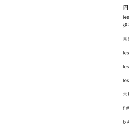
四
l
拥
常
le
le
le
常
f
b