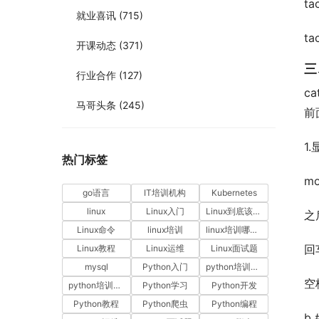
t
就业喜讯
(715)
tac
开课动态
(371)
三
行业合作
(127)
c
马哥头条
(245)
前
1
热门标签
mo
go语言
IT培训机构
Kubernetes
linux
Linux入门
Linux到底该怎样学？
之
Linux命令
linux培训
linux培训哪家好
回
Linux教程
Linux运维
Linux面试题
mysql
Python入门
python培训哪家好
空
python培训排名
Python学习
Python开发
Python教程
Python爬虫
Python编程
b