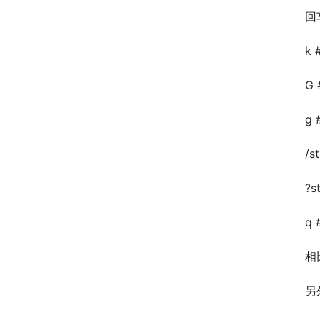
回
k
G
g
/
?
q
相
另