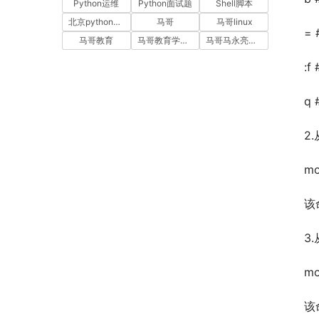
Python运维
Python面试题
Shell脚本
北京python培训
马哥
马哥linux
=
马哥教育
马哥教育学员故事
马哥马永亮，马哥linux讲师，马哥教育ceo
:
q
2
mo
该
3
mo
该