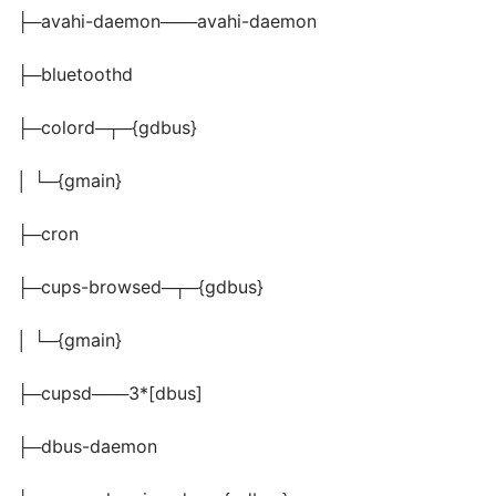
├─avahi-daemon───avahi-daemon
├─bluetoothd
├─colord─┬─{gdbus}
│ └─{gmain}
├─cron
├─cups-browsed─┬─{gdbus}
│ └─{gmain}
├─cupsd───3*[dbus]
├─dbus-daemon