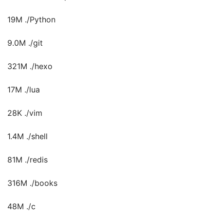
19M ./Python
9.0M ./git
321M ./hexo
17M ./lua
28K ./vim
1.4M ./shell
81M ./redis
316M ./books
48M ./c