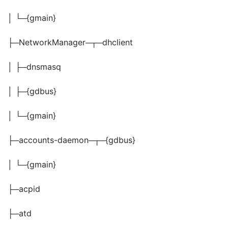
│ └─{gmain}
├─NetworkManager─┬─dhclient
│ ├─dnsmasq
│ ├─{gdbus}
│ └─{gmain}
├─accounts-daemon─┬─{gdbus}
│ └─{gmain}
├─acpid
├─atd