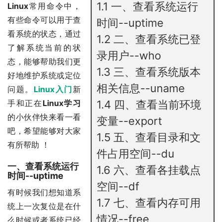
1.1
一、查看系统运行
Linux
常用命令中，
有些命令可以用于查
时间--uptime
看系统的状态，通过
1.2
二、查看系统已登
了解系统当前的状
录用户--who
态，能够帮助我们更
1.3
三、查看系统版本
好地维护系统或定位
相关信息--uname
问题。
Linux入门
新
手和正在
Linux学习
1.4
四、查看当前环境
的小伙伴快来看一看
变量--export
吧，希望能够对大家
1.5
五、查看目录和文
有所帮助 ！
件占用空间--du
一、查看系统运行
1.6
六、查看各挂载点
时间--uptime
空间--df
有时候我们想知道系
1.7
七、查看内存可用
统上一次复位是在什
情况--free
么时候或者系统已经