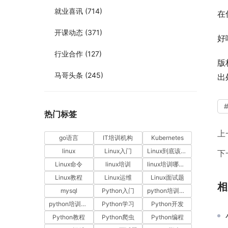
就业喜讯
(714)
在
开课动态
(371)
好
行业合作
(127)
版
马哥头条
(245)
出
热门标签
上
go语言
IT培训机构
Kubernetes
linux
Linux入门
Linux到底该怎样学？
下
Linux命令
linux培训
linux培训哪家好
Linux教程
Linux运维
Linux面试题
相
mysql
Python入门
python培训哪家好
python培训排名
Python学习
Python开发
Python教程
Python爬虫
Python编程