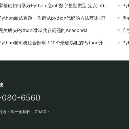
零基础如何学好Python 之int 数字整型类型 定义int()范围大小转换
Py
Python面试真题 - 你调试python代码的方法有哪些?
当心
完美解决Python2和3共存问题的Anaconda
自
Python老司机也会翻车！10个最容易犯的Python开发错误
P
线
-080-6560
段：周一至周日，00:00 -