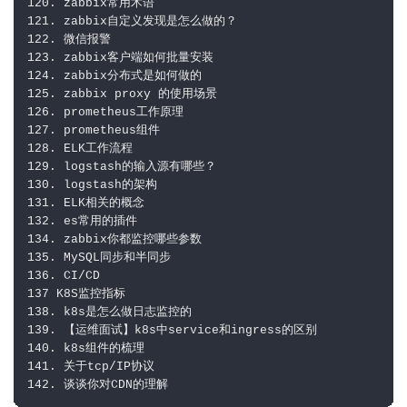
120. zabbix常用术语

121. zabbix自定义发现是怎么做的？

122. 微信报警

123. zabbix客户端如何批量安装

124. zabbix分布式是如何做的

125. zabbix proxy 的使用场景

126. prometheus工作原理

127. prometheus组件

128. ELK工作流程

129. logstash的输入源有哪些？

130. logstash的架构

131. ELK相关的概念

132. es常用的插件

134. zabbix你都监控哪些参数

135. MySQL同步和半同步

136. CI/CD

137 K8S监控指标

138. k8s是怎么做日志监控的

139. 【运维面试】k8s中service和ingress的区别

140. k8s组件的梳理

141. 关于tcp/IP协议

142. 谈谈你对CDN的理解