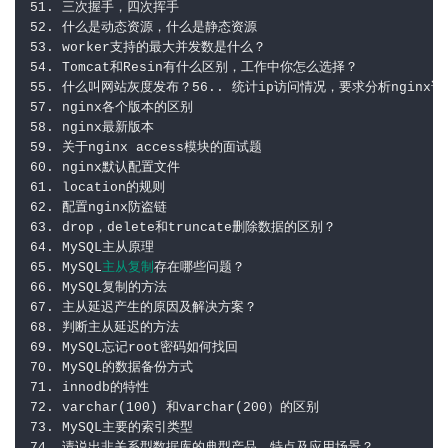
51. 三次握手，四次挥手

52. 什么是动态资源，什么是静态资源

53. worker支持的最大并发数是什么？

54. Tomcat和Resin有什么区别，工作中你怎么选择？

55. 什么叫网站灰度发布？56.. 统计ip访问情况，要求分析nginx
57. nginx各个版本的区别

58. nginx最新版本

59. 关于nginx access模块的面试题

60. nginx默认配置文件

61. location的规则

62. 配置nginx防盗链

63. drop，delete和truncate删除数据的区别？

64. MySQL主从原理

65. MySQL
主从复制
存在哪些问题？

66. MySQL复制的方法

67. 主从延迟产生的原因及解决方案？

68. 判断主从延迟的方法

69. MySQL忘记root密码如何找回

70. MySQL的数据备份方式

71. innodb的特性

72. varchar(100) 和varchar(200）的区别

73. MySQL主要的索引类型
