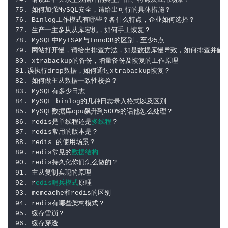
74. 请说出非关系型数据库的典型产品、特点及应用场景？

75. 如何加强MySQL安全，请给出可行的具体措施？

76. Binlog工作模式有哪些？各什么特点，企业如何选择？

77. 生产一主多从从库宕机，如何手工恢复？

78. MySQL中MyISAM与InnoDB的区别，至少5点

79. 网站打开慢，请给出排查方法，如是数据库慢导致，如何排查并解决
80. xtrabackup的备份，增量备份及恢复的工作原理

81.误执行drop数据，如何通过xtrabackup恢复？

82. 如何做主从数据一致性校验？

83. MySQL有多少日志

84. MySQL binlog的几种日志录入格式以及区别

85. MySQL数据库cpu飙升到500%的话他怎么处理？

86. redis是单线程还是
多线程
？

87. redis常用的版本是？

88. redis 的使用场景？

89. redis常见的
数据结构
90. redis持久化你们怎么做的？

91. 主从复制实现的原理

92. r
edis哨兵模式
原理

93. memcache和redis的区别

94. redis有哪些架构模式？

95. 缓存雪崩？

96. 缓存穿透
