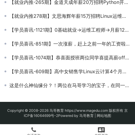
【就业内推-265期】金道天成年薪20万招聘Python开发运维工程师
【就业内推278期】文思海辉年薪15万招聘Linux运维工程师
【学员喜讯-1121期】0基础就业→运维工程师→月薪12K！
【学员喜讯-851期】一次涨薪，赶上之前一年的工资啦，马帮学子真优秀！
【学员喜讯-1074期】恭喜面授班两位同学喜提高薪offer！一位学员是20K，另一位学员是15K
【学员喜讯-609期】高中女销售学Linux云计算4个月搞定年薪12万
这是什么神仙缘分？！两位在马哥学习的宝子，在同一家公司相遇了！
Copyright © 2008-2026
马哥教育
https://www.magedu.com 版权所有
京
ICP备16064699号-2
Powered by 马哥教育 |
网站地图