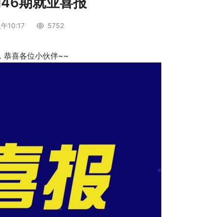
M46期就业喜报
午10:17
5752
k，恭喜各位小伙伴~~