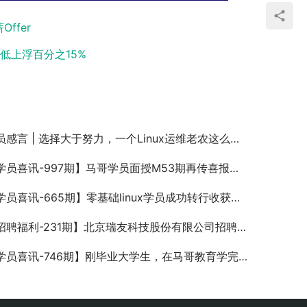
ffer
最低上浮百分之15%
员感言 | 选择大于努力，一个Linux运维老农这么看学习
员喜讯-997期】马哥学员面授M53期再传喜报！女同学超级优秀！
员喜讯-665期】零基础linux学员成功转行收获年薪22W
聘福利-231期】北京瑞友科技股份有限公司招聘python开发工程师
员喜讯-746期】刚毕业大学生，在马哥教育学完Linux，获年薪18W！