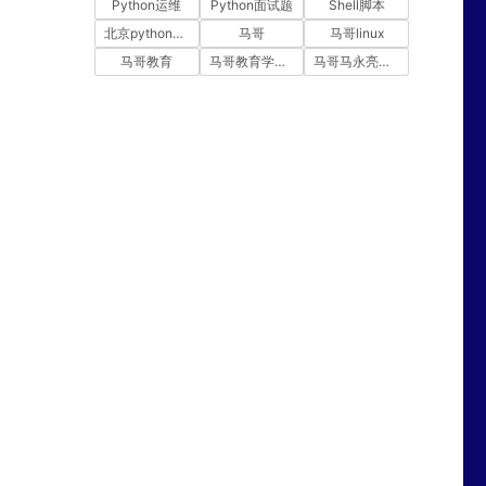
Python运维
Python面试题
Shell脚本
北京python培训
马哥
马哥linux
马哥教育
马哥教育学员故事
马哥马永亮，马哥linux讲师，马哥教育ceo