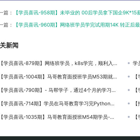
一篇：
【学员喜讯-958期】未毕业的 00后学员拿下国企9K*15薪O
一篇：
【学员喜讯-960期】网络班学员学完试用期14K 转正后
关新闻
【学员喜讯-879期】网络班学员，k8s学完，顺利入职-薪资19k，周末加班双薪资！
学
【学员喜讯-1004期】马哥教育面授班学员M53期就业喜报+1又来喽
【学
【学员喜讯-790期】- 马帮学子，通过4个月的学习，完成零基础华丽的转身，薪资12K/月！
【学
学员喜讯-714期】学员在马哥教育学习完Python，在原公司加薪40%！你观望的不是平台, 不是模式，而是在观望别人如何成功, 当你看到别人成功，你再来报名，那就晚了！
【招
【学员喜讯-1035期】马哥教育面授班M54期学员-结业后回老家找工作顺利就业啦
【学