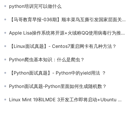
python培训完可以做什么
【马哥教育早报-036期】顺丰菜鸟互撕引发国家层面关注+特朗普强硬退出巴黎协定
Apple Lisa操作系统将开源+火绒称QQ使用病毒行为推广产品【马哥教育早报-170期】
【Linux面试真题】- Centos7重启⽹卡有⼏种⽅法？
Python爬虫基本知识：什么是爬虫？
【Python面试真题】- Python中的yield用法 ？
Python面试真题-Python里面如何生成随机数？
Linux Mint 19和LMDE 3开发工作即将启动+Ubuntu 发布重要更新将修复九个漏洞【马哥教育早报-172期】