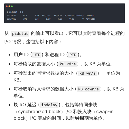
从
的输出可以看出，它可以实时查看每个进程的
pidstat
I/O 情况，这包括以下内容：
用户 ID (
) 和进程 ID (
)。
UID
PID
每秒读取的数据大小 (
)，以 KB 为单位。
kB_rd/s
每秒发出的写请求数据的大小（
），单位为
kB_wr/s
KB。
每秒取消写入请求的数据大小 (
)，以 KB 为
kB_ccwr/s
单位。
块 I/O 延迟 (
)，包括等待同步块
iodelay
（synchronized block）I/O 和换入块（swap-in
block）I/O 完成的时间，以
时钟周期
为单位。