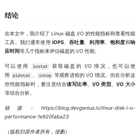
结论
在本文中，我介绍了 Linux 磁盘 I/O 的性能指标和查看性能
工具。我们通常使用
IOPS
、
吞吐量
、
利用率
、
饱和度
和
响
应时间
等几个指标来评估磁盘的 I/O 性能。
可以使用
获取磁盘的 I/O 情况，也可以使
iostat
用
、
等观察进程的 I/O 情况。但在分析这
pidstat
iotop
些性能指标时，要注意结合
读写比率
、
I/O 类型
、
I/O 大小
等综合分析。
链接：https://blog.devgenius.io/linux-disk-i-o-
performance-1e920faba23
（版权归原作者所有，侵删）