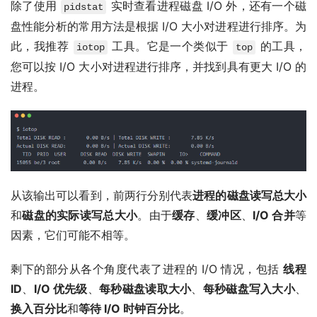
除了使用
实时查看进程磁盘 I/O 外，还有一个磁
pidstat
盘性能分析的常用方法是根据 I/O 大小对进程进行排序。为
此，我推荐
工具。它是一个类似于
的工具，
iotop
top
您可以按 I/O 大小对进程进行排序，并找到具有更大 I/O 的
进程。
从该输出可以看到，前两行分别代表
进程的磁盘读写总大小
和
磁盘的实际读写总大小
。由于
缓存
、
缓冲区
、
I/O 合并
等
因素，它们可能不相等。
剩下的部分从各个角度代表了进程的 I/O 情况，包括
线程
ID
、
I/O 优先级
、
每秒磁盘读取大小
、
每秒磁盘写入大小
、
换入百分比
和
等待 I/O 时钟百分比
。