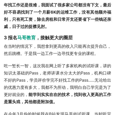
年找工作还是很难，我面试了很多家公司都没有下文，最后
好不容易找到了一个月薪6K的运维工作，没有其他额外福
利，只有死工资，
除去房租和日常开支还要省下一些钱还亲
戚，日子过的捉襟见肘。
3 报名
马哥教育
，接触更大的圈层
在当时的情况下，我想拿到更高的收入只能再次提升自己，
然后跳槽。于是我一边工作一边寻找更专业的课程。
吃一堑长一智，这次我在网上听了多家机构的试听课，讲的
知识太基础的Pass，老师讲课水分太大的Pass，机构口碑
不好的Pass，学员评价学完不好找工作的Pass......无论给出
的优惠力度有多大，我都不为所动，我明白自己学完是为了
更好就业的，
能
学到实实在在的技术，找到收入更高的工作
是重头戏，其他都是附加值。
在今年3月份的时候我在B站发现马哥的试听课，当时听完