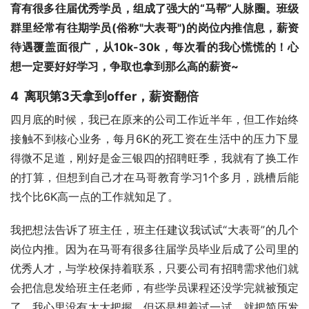
育有很多往届优秀学员，组成了强大的“马帮”人脉圈。
班级
群里经常有往期学员(俗称"大表哥")的岗位内推信息，薪资
待遇覆盖面很广，从10k-30k，每次看的我心慌慌的！心
想一定要好好学习，争取也拿到那么高的薪资~
4 离职第3天拿到offer，薪资翻倍
四月底的时候，我已在原来的公司工作近半年，但工作始终
接触不到核心业务，每月6K的死工资在生活中的压力下显
得微不足道，刚好是金三银四的招聘旺季，我就有了换工作
的打算，但想到自己才在马哥教育学习1个多月，跳槽后能
找个比6K高一点的工作就知足了。
我把想法告诉了班主任，班主任建议我试试“大表哥”的几个
岗位内推。因为在马哥有很多往届学员毕业后成了公司里的
优秀人才，与学校保持着联系，只要公司有招聘需求他们就
会把信息发给班主任老师，有些学员课程还没学完就被预定
了。我心里没有太大把握，但还是想着试一试，就把简历发