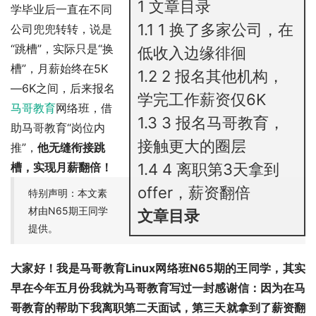
1
文章目录
学毕业后一直在不同
1.1
1 换了多家公司，在
公司兜兜转转，说是
“跳槽”，实际只是“换
低收入边缘徘徊
槽”，月薪始终在5K
1.2
2 报名其他机构，
—6K之间，后来报名
学完工作薪资仅6K
马哥教育
网络班，借
1.3
3 报名马哥教育，
助马哥教育“岗位内
接触更大的圈层
推”，
他无缝衔接跳
槽，实现月薪翻倍！
1.4
4 离职第3天拿到
offer，薪资翻倍
特别声明：本文素
材由N65期王同学
文章目录
提供。
大家好！我是马哥教育Linux网络班N65期的王同学，其实
早在今年五月份我就为马哥教育写过一封感谢信：因为在马
哥教育的帮助下我离职第二天面试，第三天就拿到了薪资翻