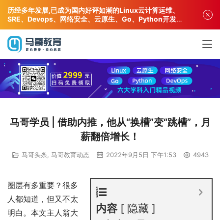
历经多年发展,已成为国内好评如潮的Linux云计算运维、
SRE、Devops、网络安全、云原生、Go、Python开发专
业人才培训机构!
马哥学员 | 借助内推，他从“换槽”变“跳槽”，月
薪翻倍增长！
马哥头条
,
马哥教育动态
2022年9月5日 下午1:53
4943
圈层有多重要？很多
人都知道，但又不太
内容
隐藏
明白。本文主人翁大