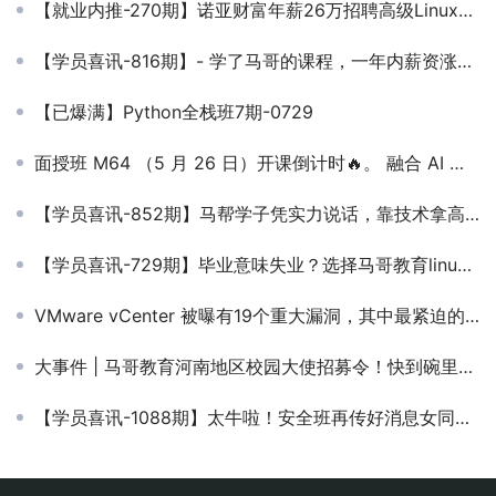
【就业内推-270期】诺亚财富年薪26万招聘高级Linux运维
【学员喜讯-816期】- 学了马哥的课程，一年内薪资涨了不止5倍！
【已爆满】Python全栈班7期-0729
面授班 M64 （5 月 26 日）开课倒计时🔥。 融合 AI 大模型，含前沿知识体系，小班教学，座位即将占满！
【学员喜讯-852期】马帮学子凭实力说话，靠技术拿高薪！年薪7W到15W的转变，还有各种补贴哦~
【学员喜讯-729期】毕业意味失业？选择马哥教育linux云计算，4个月把大家都甩开！
VMware vCenter 被曝有19个重大漏洞，其中最紧迫的是任意文件上传漏洞
大事件 | 马哥教育河南地区校园大使招募令！快到碗里来！
【学员喜讯-1088期】太牛啦！安全班再传好消息女同学入职 13k+！