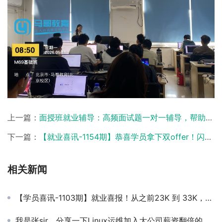
上一篇：
面授班就业辅导：高频面试题一对一辅导，帮助学员打造专属面试必杀技！
下一篇：
【就业喜讯-1154期】恭喜学员拿下双offer！闪送17k、 移动15k！未来可期！🎉
相关新闻
【学员喜讯-1103期】就业喜报！从之前23K 到 33K，整整涨了 10K！N93 期学员成功突围！
我是张sir，分享一下Linux运维加入大公司薪资翻倍的秘诀