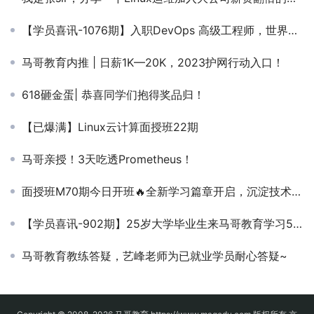
【学员喜讯-1076期】入职DevOps 高级工程师，世界500强企业，薪资26K
马哥教育内推 | 日薪1K—20K，2023护网行动入口！
618砸金蛋| 恭喜同学们抱得奖品归！
【已爆满】Linux云计算面授班22期
马哥亲授！3天吃透Prometheus！
面授班M70期今日开班🔥全新学习篇章开启，沉淀技术，稳步成长💪
【学员喜讯-902期】25岁大学毕业生来马哥教育学习5个月获年薪12万！
马哥教育教练答疑，艺峰老师为已就业学员耐心答疑~