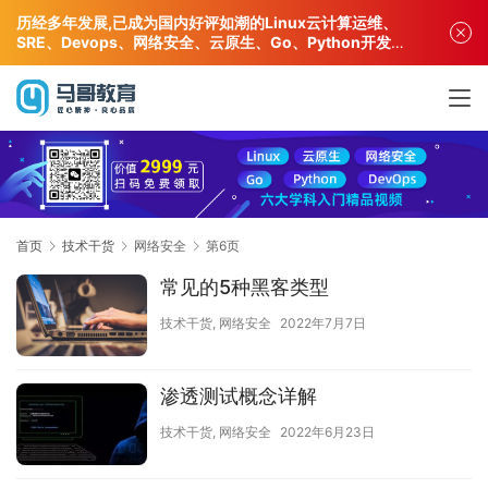
历经多年发展,已成为国内好评如潮的Linux云计算运维、
SRE、Devops、网络安全、云原生、Go、Python开发专
业人才培训机构!
首页
技术干货
网络安全
第6页
常见的5种黑客类型
技术干货
,
网络安全
2022年7月7日
渗透测试概念详解
技术干货
,
网络安全
2022年6月23日