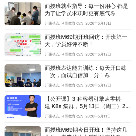
面授班就业指导：每一份用心 都是
为了让学员求职时更有底气💪
开课动态
,
马哥教育动态
2026年5月13日
面授班M69期开班回访：开班第一
天，学员好评不断！
开课动态
,
马哥教育动态
2026年5月12日
面授班表达能力训练：每天开口练
一次，面试自信加一分！💪
开课动态
,
马哥教育动态
2026年5月12日
【公开课】3 种容器引擎从零搭
建 K8s 集群，5月13日（周三）20
点，树森老师（16年+经验）带你现
开课动态
,
马哥教育动态
2026年5月11日
场实操！
面授班M69期今日开班！坚持这几