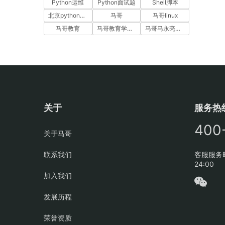
Python运维
Python面试题
Shell脚本
北京python培训
马哥
马哥linux
马哥教育
马哥教育学员故事
马哥马永亮，马哥linux讲师，马哥教育ceo
关于
服务热
400
关于马哥
联系我们
客服服务时
24:00
加入我们
发展历程
荣誉资质