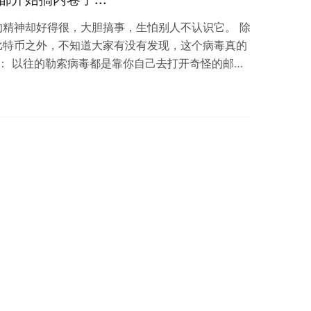
的精神却好得很，大胆搞事，生怕别人不认识它。 除
比特币之外，不知道大家有没有发现，这个病毒真的
客户： 以往的勒索病毒都是靠你自己去打开奇怪的邮
载一些诱人的软件，而现在的病毒，会自己去“拉客
e勒索病毒，我和我的兄弟姐妹不一样，我可以通过软件
户）的QQ自动发送带有勒索病毒的消息，进行蠕虫
分靠打拼，不努力只能被淘汰啊！ 2、努力…