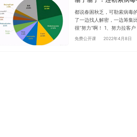
都说春困秋乏，可勒索病毒
了一边找人解密，一边筹集
很”努力“啊！ 1、努力拉
件、点一些奇葩的网址、下
免费公开课
2022年4月8日
户”。 您好，我是Coffe
捆绑或者你们（被感染的用
式传播，毕竟三分天注定，七