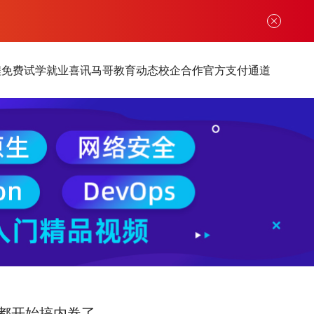
程
免费试学
就业喜讯
马哥教育动态
校企合作
官方支付通道
开始搞内卷了...