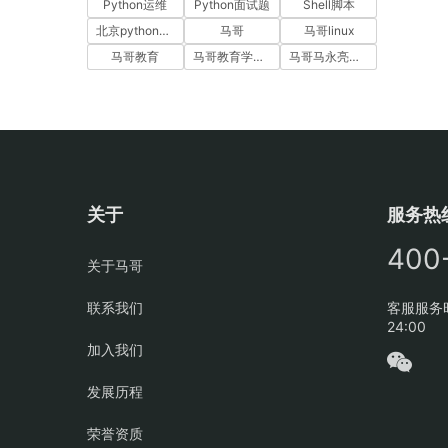
Python运维
Python面试题
Shell脚本
北京python培训
马哥
马哥linux
马哥教育
马哥教育学员故事
马哥马永亮，马哥linux讲师，马哥教育ceo
关于
服务热
400
关于马哥
联系我们
客服服务时
24:00
加入我们
发展历程
荣誉资质