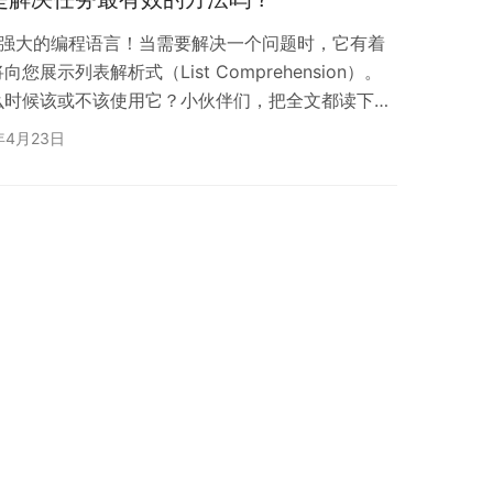
样化和强大的编程语言！当需要解决一个问题时，它有着
展示列表解析式（List Comprehension）。
么时候该或不该使用它？小伙伴们，把全文都读下来
循环更节省时间和空间。 需要更少的代码行。 可将迭
年4月23日
Python 中创建列表 列表解析式是一种基于现有列
们来看看创建列表的不同实现 循环 循环是创建列
什么样的循环。要…