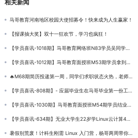
相关新闻
马哥教育河南地区校园大使招募令！快来成为人生赢家！
【报课抽大奖】双十一狂欢节，学习也疯狂！
【学员喜讯-1018期】马哥教育网络班N83学员吴同学成功跳槽外企年薪35w
【学员喜讯-1012期】马哥教育面授班M53期学员拿到多个offer
🔥M68期简历投递第一周，同学们求职状态火热，老师全程跟进，帮宝子们复盘面试！
【学员喜讯-808期】- 应届毕业生在马哥毕业第一份工作就年薪12W！
【学员喜讯-1030期】马哥教育面授班M54期学员结业后拿到15k
【学员喜讯-634期】无业大学生22岁学Linux云计算4个月就业13万
暑假别荒废！计科生刚需 Linux 入门营，杨哥两周带你筑基！💪